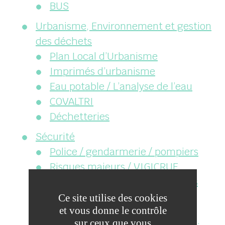
BUS
Urbanisme, Environnement et gestion
des déchets
Plan Local d’Urbanisme
Imprimés d’urbanisme
Eau potable / L’analyse de l’eau
COVALTRI
Déchetteries
Sécurité
Police / gendarmerie / pompiers
Risques majeurs / VIGICRUE
Opération Tranquillité Vacances
Opération Tranquillité Séniors
Ce site utilise des cookies
et vous donne le contrôle
panneau pocket
sur ceux que vous