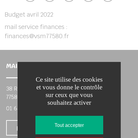
her
Budget avril 2022
mail service finances :
finances@vsm77580.fr
MAIRIE DE VILLIERS SUR MORIN
Ce site utilise des cookies
et vous donne le contrôle
38 Rue de Paris
sur ceux que vous
77580 VILLIERS-SUR-MORIN
souhaitez activer
01 64 63 46 50
Tout accepter
Nous contacter