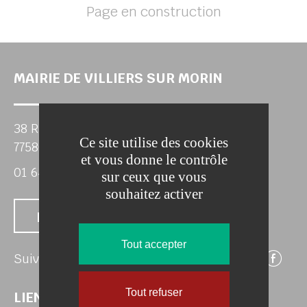
Page en construction
her
MAIRIE DE VILLIERS SUR MORIN
38 Rue de Paris
Ce site utilise des cookies
77580 VILLIERS-SUR-MORIN
et vous donne le contrôle
01 64 63 46 50
sur ceux que vous
souhaitez activer
Nous contacter
Tout accepter
Su
Suivez-nous
Tout refuser
LIENS UTILES