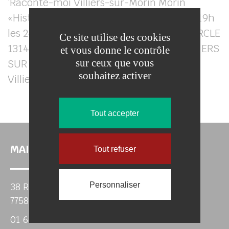
Ce site utilise des cookies
et vous donne le contrôle
sur ceux que vous
souhaitez activer
Tout accepter
MAIRIE DE VILLIERS SUR MORIN
Tout refuser
Personnaliser
38 Rue de Paris
77580 VILLIERS-SUR-MORIN
01 64 63 46 50