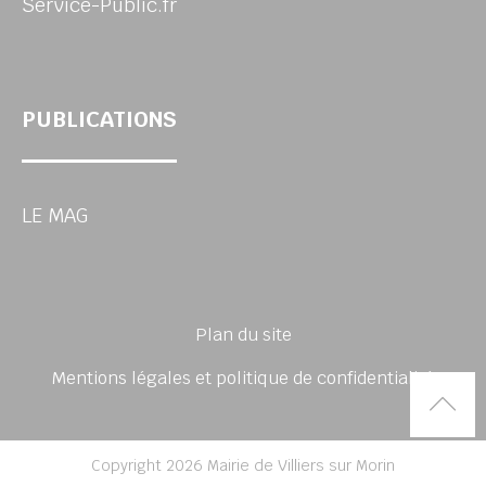
Service-Public.fr
PUBLICATIONS
LE MAG
Plan du site
Mentions légales et politique de confidentialité
Rem
Copyright 2026 Mairie de Villiers sur Morin