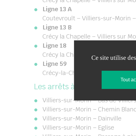
Crécy la Chapelle – Villiers sur M
Ligne 13 A
Coutevroult – Villiers-sur-Morin 
Ligne 13 B
Crécy la Chapelle – Villiers sur 
Ligne 18
Crécy la Chapelle – Villiers sur M
Ce site utilise d
Ligne 59
Crécy-la-Chapelle – Serris en pa
Tout a
Les arrêts à Villiers sur Morin
Villiers-sur-Morin – Bas de Villier
Villiers-sur-Morin – Chemin Blan
Villiers-sur-Morin – Dainville
Villiers-sur-Morin – Eglise