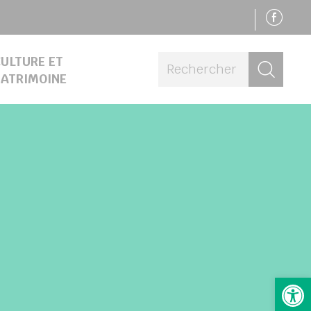
SU
ULTURE ET
Rech
PATRIMOINE
Ouv