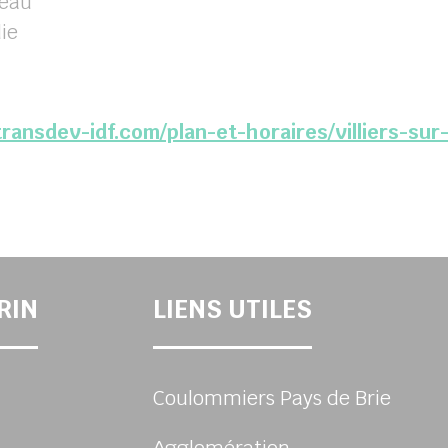
veau
ie
ransdev-idf.com/plan-et-horaires/villiers-sur
RIN
LIENS UTILES
Coulommiers Pays de Brie