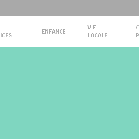
VIE
C
ENFANCE
ICES
LOCALE
ES DÉCHETS