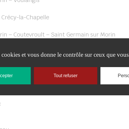
orin – Voulangis
– Crécy-la-Chapelle
Morin – Coutevroult – Saint Germain sur Morin
orin – Meaux
es cookies et vous donne le contrôle sur ceux que vous
ssant par Coutevroult
ccepter
Tout refuser
Perso
s
c