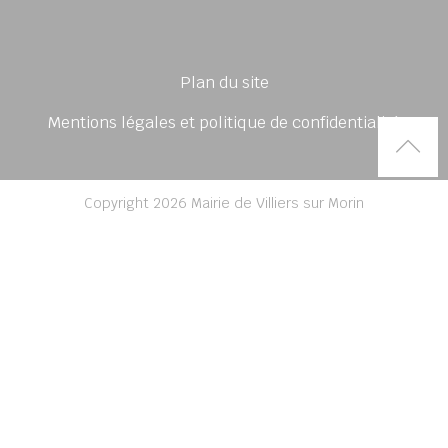
Plan du site
Mentions légales et politique de confidentialité
Rem
Copyright 2026 Mairie de Villiers sur Morin