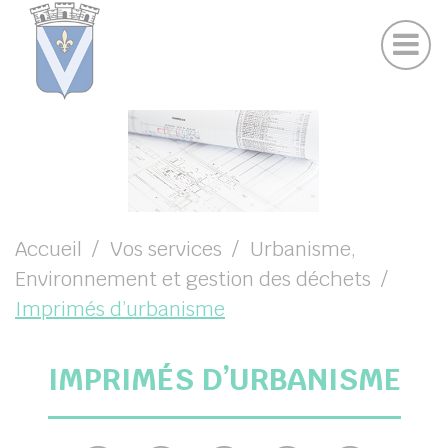
Contactez nous
Panneau de gestion des cookies
Actualités
Suivez-nous sur Facebook
UBMENU ( VOTRE MAIRIE )
UBMENU ( VOS SERVICES )
UBMENU ( ENFANCE )
UBMENU ( VIE LOCALE )
Accueil
Vos services
Urbanisme,
Environnement et gestion des déchets
UBMENU ( CULTURE ET PATRIMOINE )
Imprimés d’urbanisme
IMPRIMÉS D’URBANISME