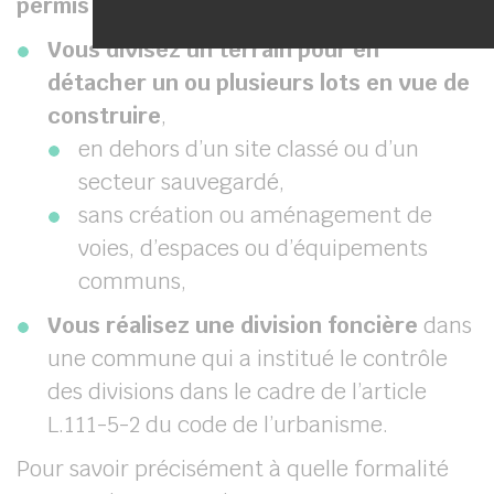
permis d’aménager »
est à utiliser si :
Vous divisez un terrain pour en
détacher un ou plusieurs lots en vue de
construire
,
en dehors d’un site classé ou d’un
secteur sauvegardé,
sans création ou aménagement de
voies, d’espaces ou d’équipements
communs,
Vous réalisez une division foncière
dans
une commune qui a institué le contrôle
des divisions dans le cadre de l’article
L.111-5-2 du code de l’urbanisme.
Pour savoir précisément à quelle formalité