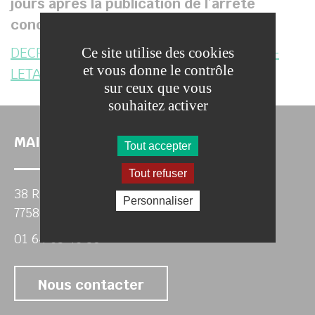
jours après la publication de l’arrêté
concerné.
DECRET-PORTANT-RECONNAISSANCE-DE-
Ce site utilise des cookies
et vous donne le contrôle
LETAT-DE-CATASTROPHE-NATURELLE
sur ceux que vous
souhaitez activer
MAIRIE DE VILLIERS SUR MORIN
Tout accepter
Tout refuser
38 Rue de Paris
Personnaliser
77580 VILLIERS-SUR-MORIN
01 64 63 46 50
Nous contacter