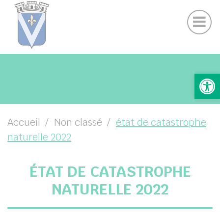
Contactez nous
Panneau de gestion des cookies
Actualités
Suivez-nous sur Facebook
UBMENU ( VOTRE MAIRIE )
Ouv
UBMENU ( VOS SERVICES )
UBMENU ( ENFANCE )
UBMENU ( VIE LOCALE )
Accueil
Non classé
état de catastrophe
naturelle 2022
UBMENU ( CULTURE ET PATRIMOINE )
ÉTAT DE CATASTROPHE
NATURELLE 2022