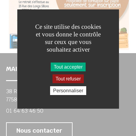
Ce site utilise des cookies
et vous donne le contrôle
sur ceux que vous
souhaitez activer
Tout accepter
MAIRIE DE VILLIERS SUR MORIN
Tout refuser
Personnaliser
38 Rue de Paris
77580 VILLIERS-SUR-MORIN
01 64 63 46 50
Nous contacter