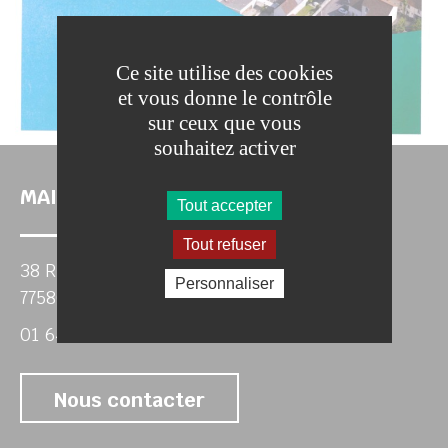
Ce site utilise des cookies
et vous donne le contrôle
sur ceux que vous
souhaitez activer
MAIRIE DE VILLIERS SUR MORIN
Tout accepter
Tout refuser
38 Rue de Paris
Personnaliser
77580 VILLIERS-SUR-MORIN
01 64 63 46 50
Nous contacter